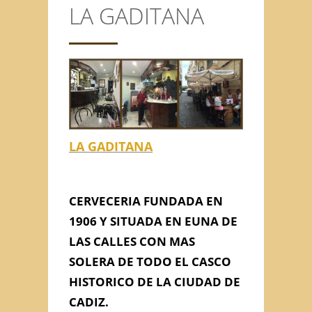
LA GADITANA
CONTACTO
Anterior/Siguiente página
This page can't load Google
LA GADITANA
Maps correctly.
Do you own this
LA GADITANA
OK
website?
CERVECERIA FUNDADA EN
1906 Y SITUADA EN EUNA DE
LAS CALLES CON MAS
SOLERA DE TODO EL CASCO
HISTORICO DE LA CIUDAD DE
CADIZ.