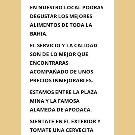
EN NUESTRO LOCAL PODRAS
DEGUSTAR LOS MEJORES
Información de
ALIMENTOS DE TODA LA
Contacto
BAHIA.
EL SERVICIO Y LA CALIDAD
SON DE LO MEJOR QUE
C/ ZORRILLA Nº 3, Cádiz, Cádiz
ENCONTRARAS
956 221 031
ACOMPAÑADO DE UNOS
lagaditana@gmail.com
PRECIOS INMEJORABLES.
ESTAMOS ENTRE LA PLAZA
MINA Y LA FAMOSA
Contacta con Nosotros
ALAMEDA DE APODACA.
SIENTATE EN EL EXTERIOR Y
TOMATE UNA CERVECITA