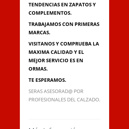
TENDENCIAS EN ZAPATOS Y
COMPLEMENTOS.
Información de
TRABAJAMOS CON PRIMERAS
Contacto
MARCAS.
VISITANOS Y COMPRUEBA LA
MAXIMA CALIDAD Y EL
C/ ROSARIO Nº SAN
FERNANDO (CADIZ), San Fernando,
MEJOR SERVICIO ES EN
Cádiz
ORMAS.
956 000 000
ORMA@GMAIL.COM
TE ESPERAMOS.
SERAS ASESORAD@ POR
Contacta con Nosotros
PROFESIONALES DEL CALZADO.