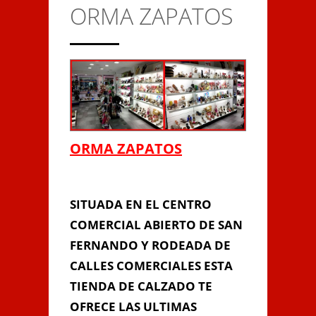
ORMA ZAPATOS
CONTACTO
Anterior/Siguiente página
This page can't load Google
ORMA ZAPATOS
Maps correctly.
Do you own this
ORMA ZAPATOS
OK
website?
SITUADA EN EL CENTRO
COMERCIAL ABIERTO DE SAN
FERNANDO Y RODEADA DE
CALLES COMERCIALES ESTA
TIENDA DE CALZADO TE
OFRECE LAS ULTIMAS