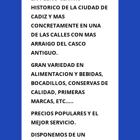
HISTORICO DE LA CIUDAD DE
CADIZ Y MAS
Información de
CONCRETAMENTE EN UNA
Contacto
DE LAS CALLES CON MAS
ARRAIGO DEL CASCO
ANTIGUO.
C/ SOPRANIS Nº 24 - 11006 (
JUNTO IGLESIA DE SANTO
GRAN VARIEDAD EN
DOMINGO ), Cádiz, Cádiz
ALIMENTACION Y BEBIDAS,
956 277 212
BOCADILLOS, CONSERVAS DE
ultramarinossopranis@gmail.com
CALIDAD, PRIMERAS
MARCAS, ETC…..
Contacta con Nosotros
PRECIOS POPULARES Y EL
MEJOR SERVICIO.
DISPONEMOS DE UN