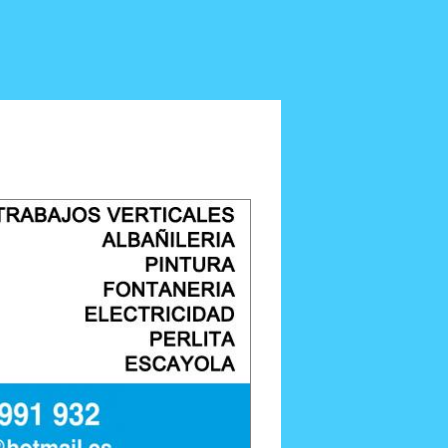
Anterior/Siguiente página
rectly.
OK