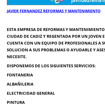
JAVIER FERNANDEZ REFORMAS Y MANTENIMIENTO
ESTA EMPRESA DE REFORMAS Y MANTENIMIENTO 
CIUDAD DE CADIZ Y REGENTADA POR UN JOVEN E
Información de Contacto
CUENTA CON UN EQUIPO DE PROFESIONALES A S
SOLUCION A SUS PROBLEMAS O AYUDARLE Y AS
C/ COOPERATIVA Nº 1, CADIZ, Cádiz, Cádiz
NECESITE.
636 991 932
DISPONEMOS DE LOS SIGUIENTES SERVICIOS:
javifdezreina@hotmail.es
FONTANERIA
ALBAÑILERIA
Contacta con Nosotros
ELECTRICIDAD GENERAL
PINTURA